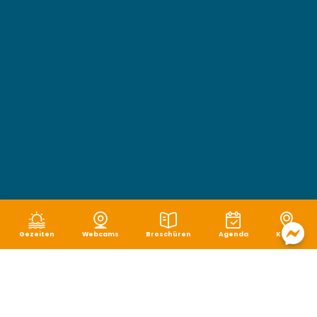
Gezeiten
Webcams
Broschüren
Agenda
Karte