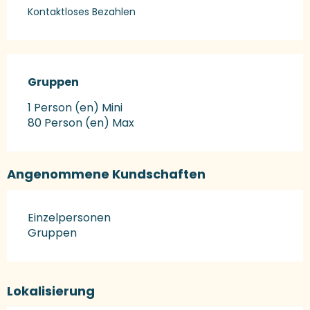
Kontaktloses Bezahlen
Gruppen
Gruppen
1 Person (en) Mini
80 Person (en) Max
Angenommene Kundschaften
Einzelpersonen
Gruppen
Lokalisierung