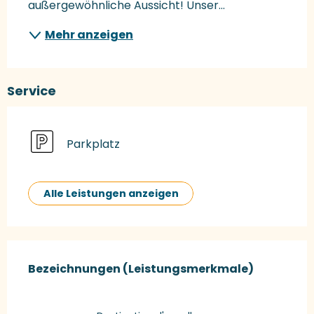
außergewöhnliche Aussicht! Unser...
Mehr anzeigen
Service
Parkplatz
Alle Leistungen anzeigen
Leistungensmöglichkeiten
Bezeichnungen (Leistungsmerkmale)
Bezeichnungen (Leistungsmerkmale)