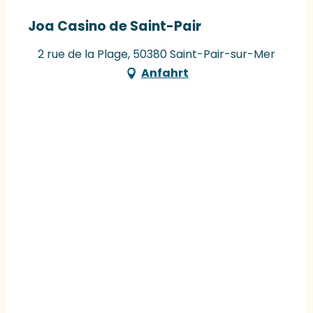
Joa Casino de Saint-Pair
2 rue de la Plage, 50380 Saint-Pair-sur-Mer
Anfahrt