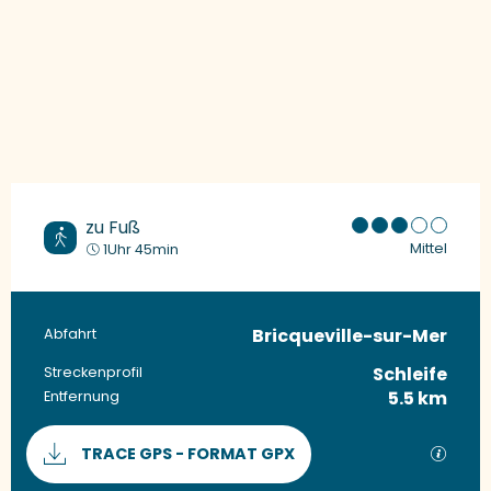
zu Fuß
Mittel
1Uhr 45min
Bricqueville-sur-Mer
Praktische Informationen
Abfahrt
Schleife
Streckenprofil
5.5 km
Entfernung
Dokumentation
Mit G
TRACE GPS - FORMAT GPX