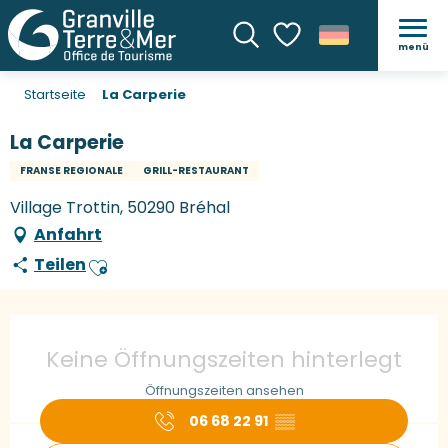
menü
Suche
Voir les favoris
Startseite
La Carperie
La Carperie
FRANSE REGIONALE
GRILL-RESTAURANT
Village Trottin, 50290 Bréhal
Anfahrt
Teilen
Ajouter aux favoris
Öffnungszeiten & Kontaktdaten
Keine Öffnungszeiten hinterlegt
Öffnungszeiten ansehen
06 68 22 91
▒▒