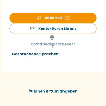
06 68 22 91
▒▒
Kontaktieren Sie uns
domainedelacarperie.fr
Gesprochene Sprachen
Gesprochene Sprachen
Einen Irrtum angeben