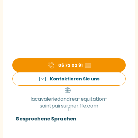
06 72 02 91
▒▒
Kontaktieren Sie uns
lacavaleriedandrea-equitation-
saintpairsurmer.ffe.com
Gesprochene Sprachen
Gesprochene Sprachen