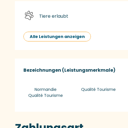
Tiere erlaubt
Alle Leistungen anzeigen
Leistungensmög
Bezeichnungen (Leistungsmerkmale)
Bezeichnungen (Leistungsmerkmale)
Normandie
Qualité Tourisme
Qualité Tourisme
Zahlungsart