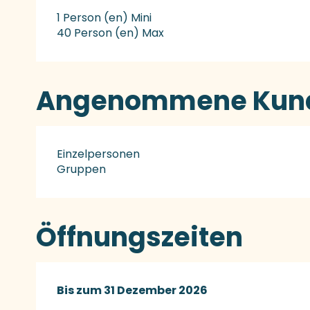
1 Person (en) Mini
40 Person (en) Max
Angenommene Kund
Einzelpersonen
Gruppen
Öffnungszeiten
vom
Bis zum
20 Februar 2026
31 Dezember 2026
bis zum
31 Dezember 