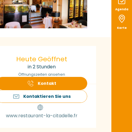
Agenda
Karte
ffnungszeiten & K
Heute Geöffnet
in 2 Stunden
Öffnungszeiten ansehen
Kontakt
Kontaktieren Sie uns
www.restaurant-la-citadelle.fr