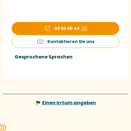
09 50 68 44
▒▒
Kontaktieren Sie uns
Gesprochene Sprachen
Gesprochene Sprachen
Einen Irrtum angeben