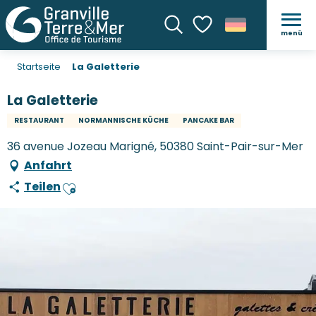
menü
Suche
Voir les favoris
Startseite
La Galetterie
La Galetterie
RESTAURANT
NORMANNISCHE KÜCHE
PANCAKE BAR
36 avenue Jozeau Marigné, 50380 Saint-Pair-sur-Mer
Anfahrt
Teilen
Ajouter aux favoris