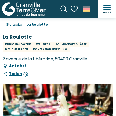
menü
Suche
Voir les favoris
Startseite
La Roulotte
La Roulotte
KUNSTHANDWERK
WELLNESS
SCHMUCKGESCHÄFTE
DESIGNERLADEN
KONFEKTIONSKLEIDUNG.
2 avenue de la Libération, 50400 Granville
Anfahrt
Teilen
Ajouter aux favoris