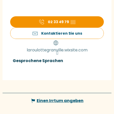
02 33 49 79
▒▒
Kontaktieren Sie uns
laroulottegranville.wixsite.com
Gesprochene Sprachen
Gesprochene Sprachen
Einen Irrtum angeben