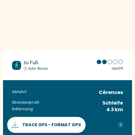
zu Fuß
Leicht
1Uhr 15min
Cérences
Praktische Informationen
Abfahrt
Schleife
Streckenprofil
4.3 km
Entfernung
Dokumentation
Mit G
TRACE GPS - FORMAT GPX