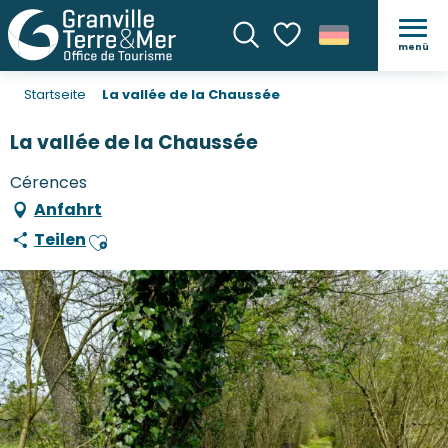
menü
Suche
Voir les favoris
Startseite
La vallée de la Chaussée
La vallée de la Chaussée
Cérences
Anfahrt
Teilen
Ajouter aux favoris