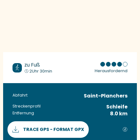
zu Fuß
Herausfordernd
2Uhr 30min
Saint-Planchers
Praktische Informationen
Abfahrt
Schleife
Streckenprofil
8.0 km
Entfernung
Dokumentation
Mit G
TRACE GPS - FORMAT GPX