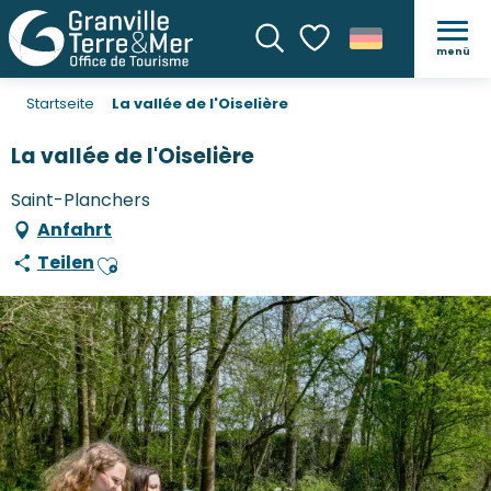
menü
Suche
Voir les favoris
Startseite
La vallée de l'Oiselière
La vallée de l'Oiselière
Saint-Planchers
Anfahrt
Teilen
Ajouter aux favoris