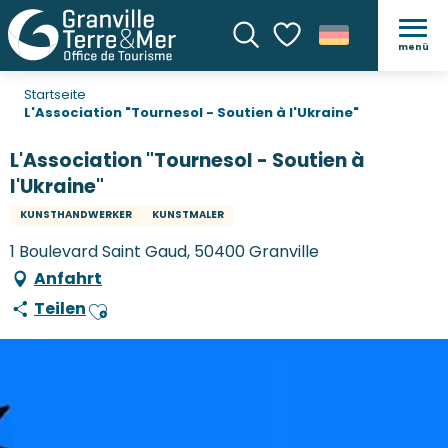
menü
Suche
Voir les favoris
Startseite
L'Association "Tournesol - Soutien à l'Ukraine"
L'Association "Tournesol - Soutien à
l'Ukraine"
KUNSTHANDWERKER
KUNSTMALER
1 Boulevard Saint Gaud, 50400 Granville
Anfahrt
Teilen
Ajouter aux favoris