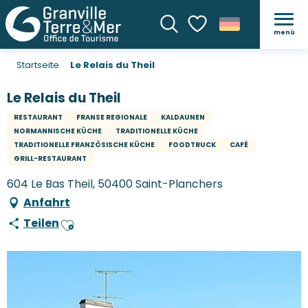
menü
Suche
Voir les favoris
Startseite
Le Relais du Theil
Le Relais du Theil
RESTAURANT
FRANSE REGIONALE
KALDAUNEN
NORMANNISCHE KÜCHE
TRADITIONELLE KÜCHE
TRADITIONELLE FRANZÖSISCHE KÜCHE
FOODTRUCK
CAFÉ
GRILL-RESTAURANT
604 Le Bas Theil, 50400 Saint-Planchers
Anfahrt
Teilen
Ajouter aux favoris