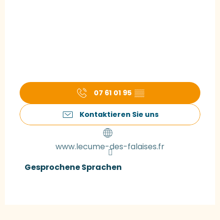
07 61 01 95
▒▒
Kontaktieren Sie uns
www.lecume-des-falaises.fr
Gesprochene Sprachen
Gesprochene Sprachen