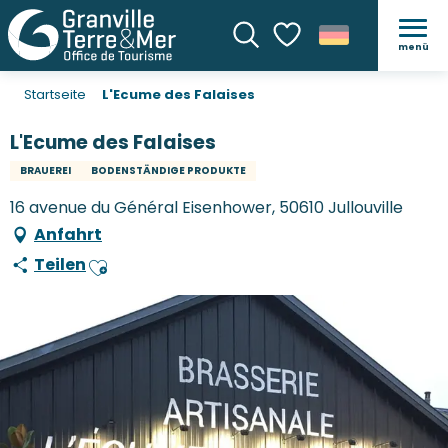
menü
Suche
Voir les favoris
Startseite
L'Ecume des Falaises
L'Ecume des Falaises
BRAUEREI
BODENSTÄNDIGE PRODUKTE
16 avenue du Général Eisenhower, 50610 Jullouville
Anfahrt
Teilen
Ajouter aux favoris