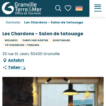
menü
Suche
Voir les favoris
Startseite
Les Chardons - Salon de tatouage
Les Chardons - Salon de tatouage
WELLNESS
PARKS UND GÄRTEN
KUNSTMALER
TÄTOWIERUNG – PIERCING
33 rue St Jean, 50400 Granville
Anfahrt
Teilen
Ajouter aux favoris