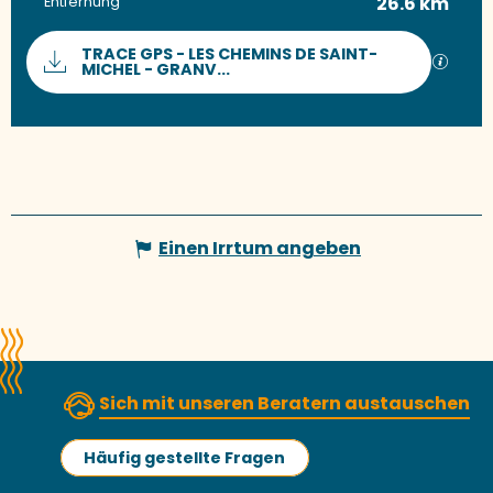
26.6 km
Entfernung
Dokumentation
TRACE GPS - LES CHEMINS DE SAINT-
Mit G
MICHEL - GRANV...
Einen Irrtum angeben
Sich mit unseren Beratern austauschen
Häufig gestellte Fragen