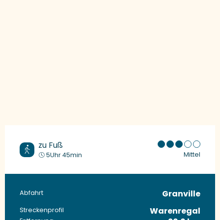
zu Fuß
Mittel
5Uhr 45min
Granville
Praktische Informationen
Abfahrt
Warenregal
Streckenprofil