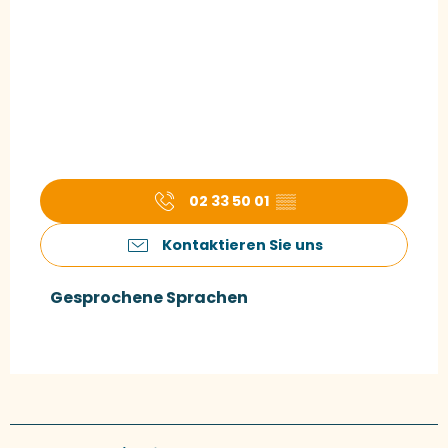
02 33 50 01
▒▒
Kontaktieren Sie uns
Gesprochene Sprachen
Gesprochene Sprachen