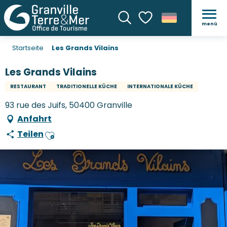
menü
Suche
Voir les favoris
Startseite
Les Grands Vilains
Les Grands Vilains
RESTAURANT
TRADITIONELLE KÜCHE
INTERNATIONALE KÜCHE
93 rue des Juifs, 50400 Granville
Anfahrt
Teilen
Ajouter aux favoris