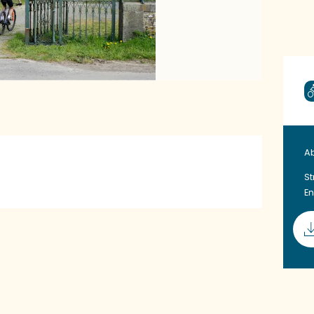
Ab
St
En