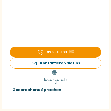
02 33 69 03
▒▒
Kontaktieren Sie uns
loca-cafe.fr
Gesprochene Sprachen
Gesprochene Sprachen