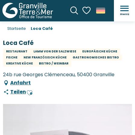
menü
Suche
Voir les favoris
Startseite
Loca Café
Loca Café
RESTAURANT
LAMM VON DER SALZWIESE
EUROPÄISCHE KÜCHE
FISCHE
NEW FRANZÖSISCH KÜCHE
GASTRONOMISCHES BISTRO
KREATIVE KÜCHE
BISTRO / WEINBAR
24b rue Georges Clémenceau, 50400 Granville
Anfahrt
Teilen
Ajouter aux favoris