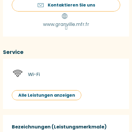
Kontaktieren Sie uns
www.granville.mfr.fr
Service
Wi-Fi
Alle Leistungen anzeigen
Leistungensmöglichkeiten
Bezeichnungen (Leistungsmerkmale)
Bezeichnungen (Leistungsmerkmale)