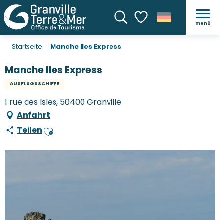
menü
Suche
Voir les favoris
Startseite
Manche Iles Express
Manche Iles Express
AUSFLUGSSCHIFFE
1 rue des Isles, 50400 Granville
Anfahrt
Teilen
Ajouter aux favoris