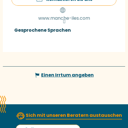
www.manche-iles.com
Gesprochene Sprachen
Gesprochene Sprachen
Einen Irrtum angeben
Sich mit unseren Beratern austauschen