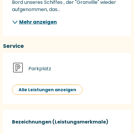
Bord unseres Schiffes , der "Granville" wieder 
aufgenommen, das...
Mehr anzeigen
Service
Parkplatz
Alle Leistungen anzeigen
Leistungensmöglichkeiten
Bezeichnungen (Leistungsmerkmale)
Bezeichnungen (Leistungsmerkmale)