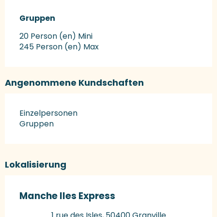
Gruppen
Gruppen
20 Person (en) Mini
245 Person (en) Max
Angenommene Kundschaften
Einzelpersonen
Gruppen
Lokalisierung
Manche Iles Express
1 rue des Isles, 50400 Granville