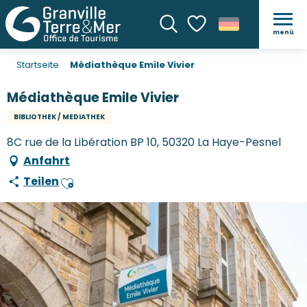
menü
Suche
Voir les favoris
Startseite
Médiathèque Emile Vivier
Médiathèque Emile Vivier
BIBLIOTHEK / MEDIATHEK
8C rue de la Libération BP 10, 50320 La Haye-Pesnel
Anfahrt
Teilen
Ajouter aux favoris