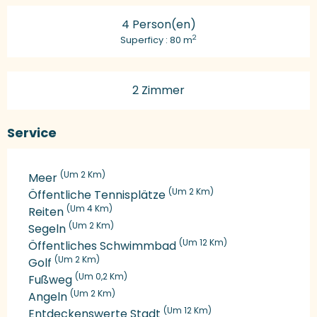
4 Person(en)
2
Superficy : 80 m
2 Zimmer
Service
(Um 2 Km)
Meer
(Um 2 Km)
Öffentliche Tennisplätze
(Um 4 Km)
Reiten
(Um 2 Km)
Segeln
(Um 12 Km)
Öffentliches Schwimmbad
(Um 2 Km)
Golf
(Um 0,2 Km)
Fußweg
(Um 2 Km)
Angeln
(Um 12 Km)
Entdeckenswerte Stadt