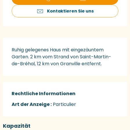
Kontaktieren Sie uns
Beschreibung
Ruhig gelegenes Haus mit eingezäuntem 
Garten. 2 km vom Strand von Saint-Martin-
de-Bréhal, 12 km von Granville entfernt.
Rechtliche Informationen
Rechtliche Informationen
Art der Anzeige :
Particulier
Kapazität