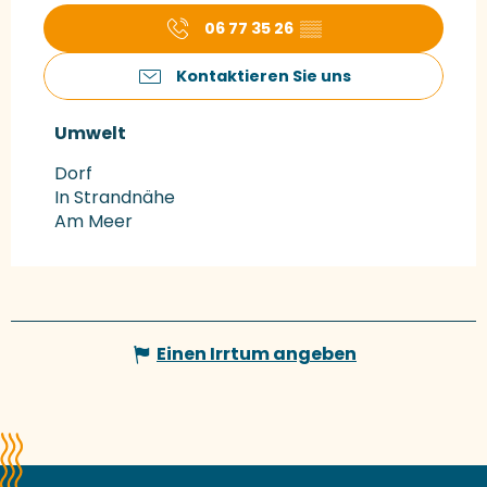
06 77 35 26
▒▒
Kontaktieren Sie uns
Umwelt
Umwelt
Dorf
In Strandnähe
Am Meer
Einen Irrtum angeben