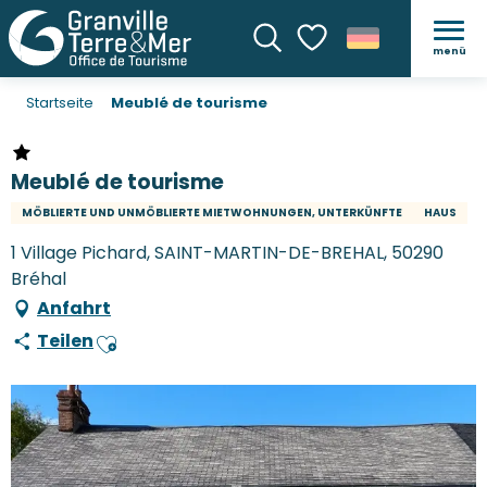
menü
Suche
Voir les favoris
Startseite
Meublé de tourisme
Meublé de tourisme
MÖBLIERTE UND UNMÖBLIERTE MIETWOHNUNGEN, UNTERKÜNFTE
HAUS
1 Village Pichard, SAINT-MARTIN-DE-BREHAL, 50290
Bréhal
Anfahrt
Teilen
Ajouter aux favoris