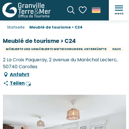
menü
Suche
Voir les favoris
Startseite
Meublé de tourisme > C24
Meublé de tourisme > C24
MÖBLIERTE UND UNMÖBLIERTE MIETWOHNUNGEN, UNTERKÜNFTE
HAUS
2 La Croix Paqueray, 2 avenue du Maréchal Leclerc,
50740 Carolles
Anfahrt
Teilen
Ajouter aux favoris