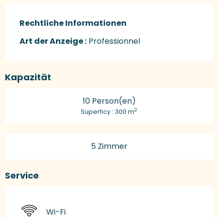
Rechtliche Informationen
Rechtliche Informationen
Art der Anzeige :
Professionnel
Kapazität
10 Person(en)
2
Superficy : 300 m
5 Zimmer
Service
Wi-Fi