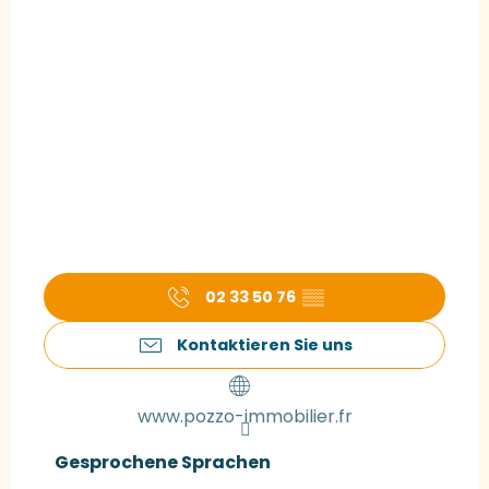
02 33 50 76
▒▒
Kontaktieren Sie uns
www.pozzo-immobilier.fr
Gesprochene Sprachen
Gesprochene Sprachen