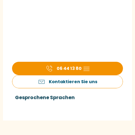
06 44 13 80
▒▒
Kontaktieren Sie uns
Gesprochene Sprachen
Gesprochene Sprachen