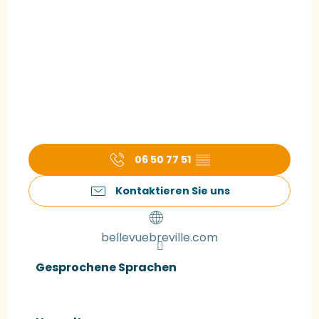
06 50 77 51
▒▒
Kontaktieren Sie uns
bellevuebreville.com
Gesprochene Sprachen
Gesprochene Sprachen