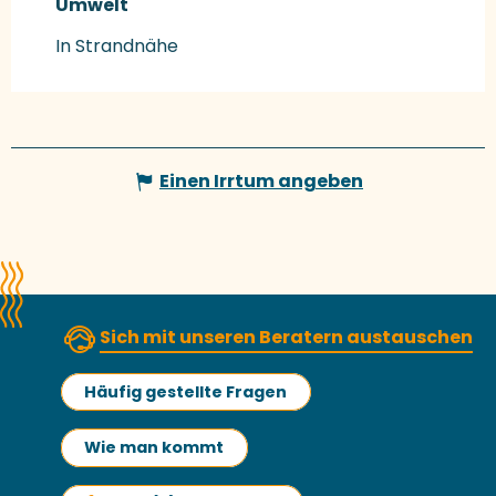
Umwelt
Umwelt
In Strandnähe
Einen Irrtum angeben
Sich mit unseren Beratern austauschen
Häufig gestellte Fragen
Wie man kommt