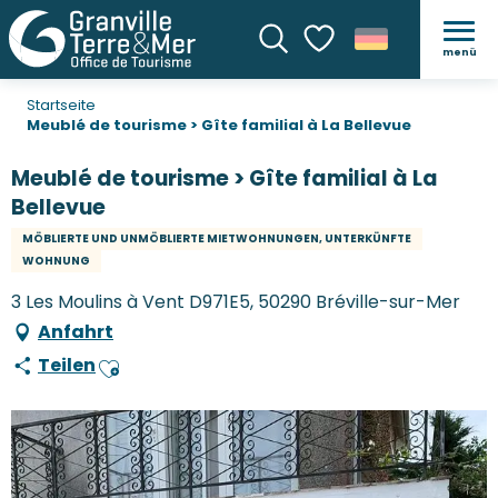
menü
Suche
Voir les favoris
Startseite
Meublé de tourisme > Gîte familial à La Bellevue
Meublé de tourisme > Gîte familial à La
Bellevue
MÖBLIERTE UND UNMÖBLIERTE MIETWOHNUNGEN, UNTERKÜNFTE
WOHNUNG
3 Les Moulins à Vent D971E5, 50290 Bréville-sur-Mer
Anfahrt
Teilen
Ajouter aux favoris