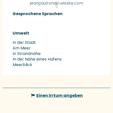
jeanpaulrondin.wixsite.com
Gesprochene Sprachen
Gesprochene Sprachen
Umwelt
Umwelt
In der Stadt
Am Meer
In Strandnähe
In der Nähe eines Hafens
Meerblick
Einen Irrtum angeben