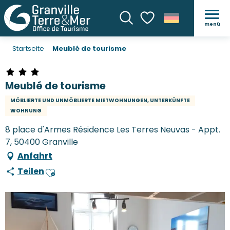
menü
Suche
Voir les favoris
Startseite
Meublé de tourisme
Meublé de tourisme
MÖBLIERTE UND UNMÖBLIERTE MIETWOHNUNGEN, UNTERKÜNFTE
WOHNUNG
8 place d'Armes Résidence Les Terres Neuvas - Appt.
7, 50400 Granville
Anfahrt
Teilen
Ajouter aux favoris