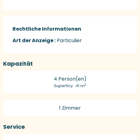
Rechtliche Informationen
Rechtliche Informationen
Art der Anzeige :
Particulier
Kapazität
4 Person(en)
2
Superficy : 41 m
1 Zimmer
Service