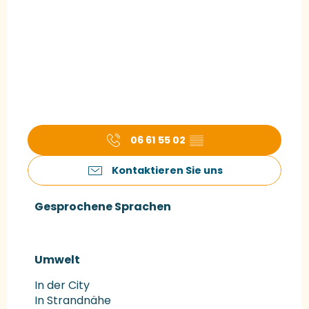
06 61 55 02
▒▒
Kontaktieren Sie uns
Gesprochene Sprachen
Gesprochene Sprachen
Umwelt
Umwelt
In der City
In Strandnähe