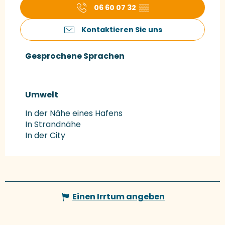
06 60 07 32
▒▒
Kontaktieren Sie uns
Gesprochene Sprachen
Gesprochene Sprachen
Umwelt
Umwelt
In der Nähe eines Hafens
In Strandnähe
In der City
Einen Irrtum angeben