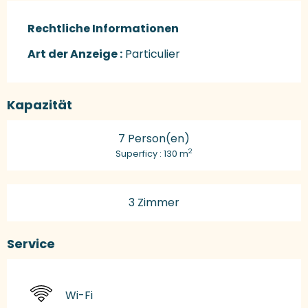
Rechtliche Informationen
Rechtliche Informationen
Art der Anzeige :
Particulier
Kapazität
7 Person(en)
2
Superficy : 130 m
3 Zimmer
Service
Wi-Fi