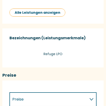
Alle Leistungen anzeigen
Leistungensmöglichkeiten
Bezeichnungen (Leistungsmerkmale)
Bezeichnungen (Leistungsmerkmale)
Refuge LPO
Preise
Preise