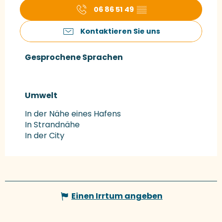
06 86 51 49
▒▒
Kontaktieren Sie uns
Gesprochene Sprachen
Gesprochene Sprachen
Umwelt
Umwelt
In der Nähe eines Hafens
In Strandnähe
In der City
Einen Irrtum angeben