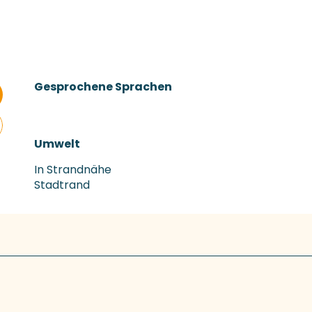
Gesprochene Sprachen
Gesprochene Sprachen
Umwelt
Umwelt
In Strandnähe
Stadtrand