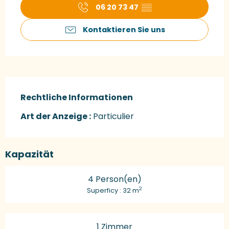
06 20 73 47
▒▒
Kontaktieren Sie uns
Rechtliche Informationen
Rechtliche Informationen
Art der Anzeige :
Particulier
Kapazität
4 Person(en)
2
Superficy : 32 m
1 Zimmer