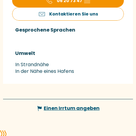
06 20 73 47
▒▒
Kontaktieren Sie uns
Gesprochene Sprachen
Gesprochene Sprachen
Umwelt
Umwelt
In Strandnähe
In der Nähe eines Hafens
Einen Irrtum angeben