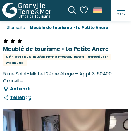
menü
Suche
Voir les favoris
Startseite
Meublé de tourisme > La Petite Ancre
Meublé de tourisme > La Petite Ancre
MÖBLIERTE UND UNMÖBLIERTE MIETWOHNUNGEN, UNTERKÜNFTE
WOHNUNG
5 rue Saint-Michel 2ème étage – Appt 3, 50400
Granville
Anfahrt
Teilen
Ajouter aux favoris