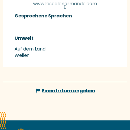
www.lescalenormande.com
Gesprochene Sprachen
Gesprochene Sprachen
Umwelt
Umwelt
Auf dem Land
Weiler
Einen Irrtum angeben