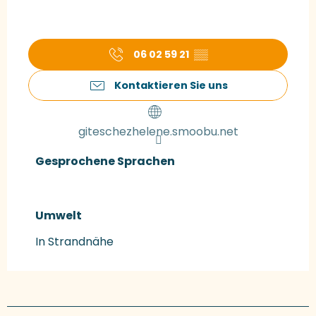
06 02 59 21
▒▒
Kontaktieren Sie uns
giteschezhelene.smoobu.net
Gesprochene Sprachen
Gesprochene Sprachen
Umwelt
Umwelt
In Strandnähe