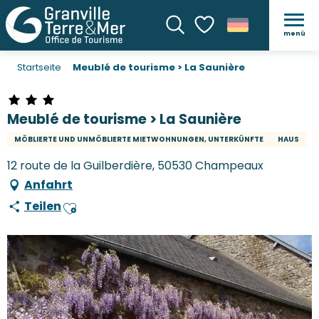
menü
Suche
Voir les favoris
Startseite
Meublé de tourisme > La Saunière
Meublé de tourisme > La Saunière
MÖBLIERTE UND UNMÖBLIERTE MIETWOHNUNGEN, UNTERKÜNFTE
HAUS
12 route de la Guilberdière, 50530 Champeaux
Anfahrt
Teilen
Ajouter aux favoris