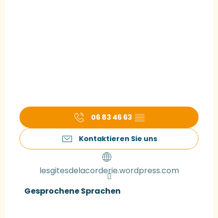
06 83 46 63
▒▒
Kontaktieren Sie uns
lesgitesdelacorderie.wordpress.com
Gesprochene Sprachen
Gesprochene Sprachen