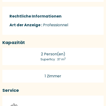
Rechtliche Informationen
Rechtliche Informationen
Art der Anzeige :
Professionnel
Kapazität
2 Person(en)
2
Superficy : 37 m
1 Zimmer
Service