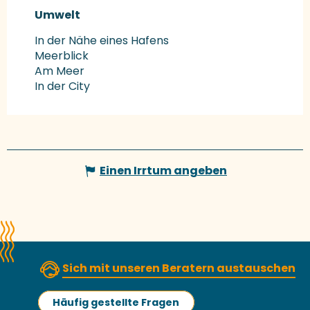
Umwelt
Umwelt
In der Nähe eines Hafens
Meerblick
Am Meer
In der City
Einen Irrtum angeben
Sich mit unseren Beratern austauschen
Häufig gestellte Fragen