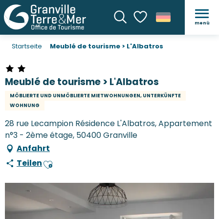
menü
Suche
Voir les favoris
Startseite
Meublé de tourisme > L'Albatros
Meublé de tourisme > L'Albatros
MÖBLIERTE UND UNMÖBLIERTE MIETWOHNUNGEN, UNTERKÜNFTE
WOHNUNG
28 rue Lecampion Résidence L'Albatros, Appartement
n°3 - 2ème étage, 50400 Granville
Anfahrt
Teilen
Ajouter aux favoris