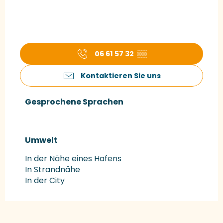
06 61 57 32
▒▒
Kontaktieren Sie uns
Gesprochene Sprachen
Gesprochene Sprachen
Umwelt
Umwelt
In der Nähe eines Hafens
In Strandnähe
In der City