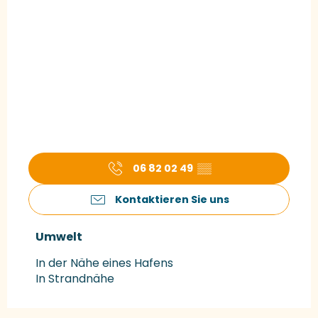
06 82 02 49
▒▒
Kontaktieren Sie uns
Umwelt
Umwelt
In der Nähe eines Hafens
In Strandnähe