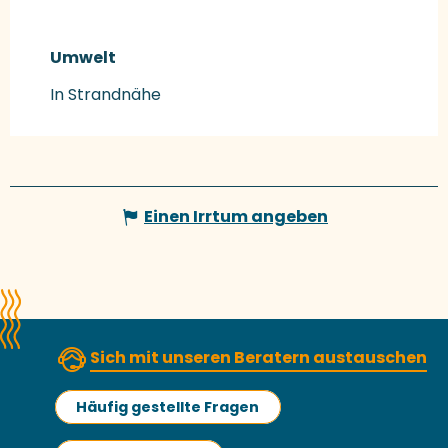
Umwelt
Umwelt
In Strandnähe
Einen Irrtum angeben
Sich mit unseren Beratern austauschen
Häufig gestellte Fragen