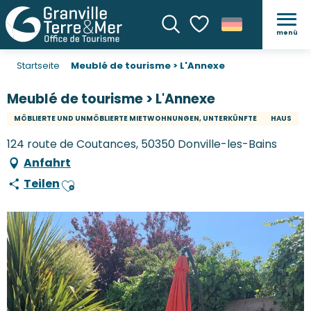
menü
Suche
Voir les favoris
Startseite
Meublé de tourisme > L'Annexe
Meublé de tourisme > L'Annexe
MÖBLIERTE UND UNMÖBLIERTE MIETWOHNUNGEN, UNTERKÜNFTE
HAUS
124 route de Coutances, 50350 Donville-les-Bains
Anfahrt
Teilen
Ajouter aux favoris