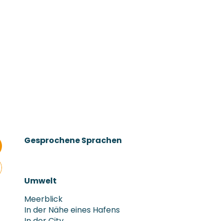
Gesprochene Sprachen
Gesprochene Sprachen
Umwelt
Umwelt
Meerblick
In der Nähe eines Hafens
In der City