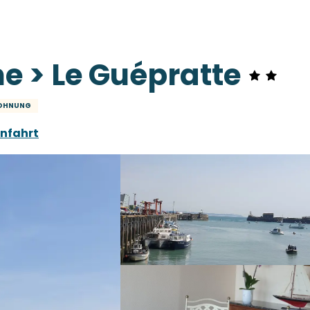
e > Le Guépratte
OHNUNG
nfahrt