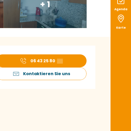
+ 1
Agenda
Karte
ffnungszeiten & K
06 43 25 80
▒▒
Kontaktieren Sie uns