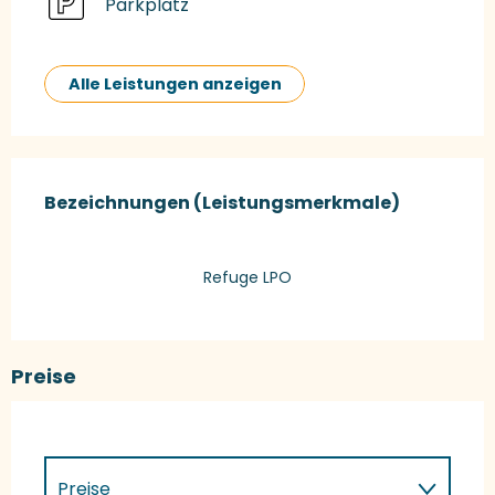
Parkplatz
Alle Leistungen anzeigen
Leistungensmöglichkeiten
Bezeichnungen (Leistungsmerkmale)
Bezeichnungen (Leistungsmerkmale)
Refuge LPO
Preise
Preise