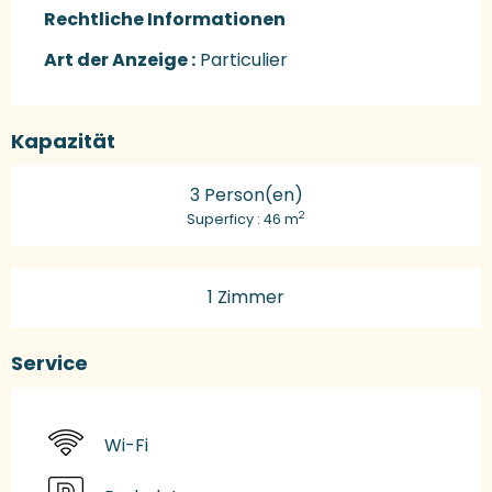
Rechtliche Informationen
Rechtliche Informationen
Art der Anzeige :
Particulier
Kapazität
3 Person(en)
2
Superficy : 46 m
1 Zimmer
Service
Wi-Fi