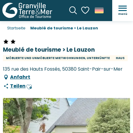
menü
Suche
Voir les favoris
Startseite
Meublé de tourisme > Le Lauzon
Meublé de tourisme > Le Lauzon
MÖBLIERTE UND UNMÖBLIERTE MIETWOHNUNGEN, UNTERKÜNFTE
HAUS
135 rue des Hauts Fossés, 50380 Saint-Pair-sur-Mer
Anfahrt
Teilen
Ajouter aux favoris