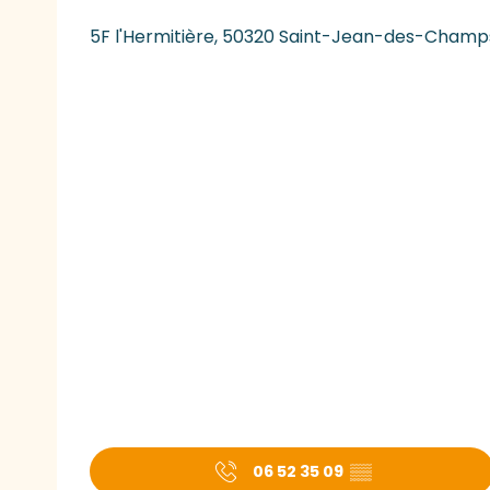
5F l'Hermitière, 50320 Saint-Jean-des-Champ
06 52 35 09
▒▒