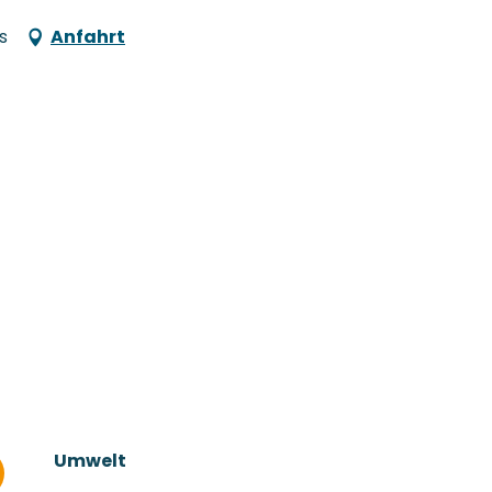
s
Anfahrt
Umwelt
Umwelt