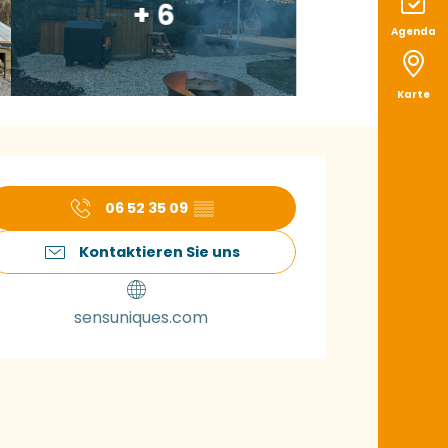
+ 6
Agenda
Karte
ffnungszeiten & K
06 52 35 09
▒▒
Kontaktieren Sie uns
sensuniques.com