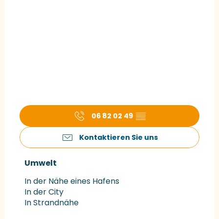
06 82 02 49
▒▒
Kontaktieren Sie uns
Umwelt
Umwelt
In der Nähe eines Hafens
In der City
In Strandnähe