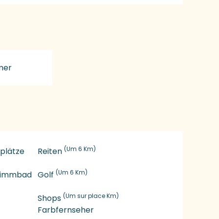
mer
(Um 6 Km)
splätze
Reiten
(Um 6 Km)
hwimmbad
Golf
(Um sur place Km)
Shops
Farbfernseher