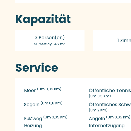
Kapazität
3 Person(en)
1 Zim
2
Superficy : 45 m
Service
(Um 0,05 Km)
Meer
Öffentliche Tenni
(Um 0,5 Km)
(Um 0,8 Km)
Segeln
Öffentliches Sc
(Um 2 Km)
(Um 0,05 Km)
(Um 0,05 Km)
Fußweg
Angeln
Heizung
Internetzugang