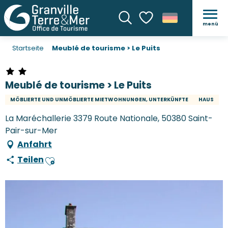
menü
Suche
Voir les favoris
Startseite
Meublé de tourisme > Le Puits
Meublé de tourisme > Le Puits
MÖBLIERTE UND UNMÖBLIERTE MIETWOHNUNGEN, UNTERKÜNFTE
HAUS
La Maréchallerie 3379 Route Nationale, 50380 Saint-
Pair-sur-Mer
Anfahrt
Teilen
Ajouter aux favoris