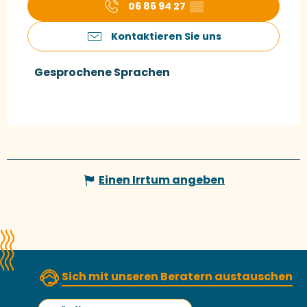
06 86 94 27
▒▒
Kontaktieren Sie uns
Gesprochene Sprachen
Gesprochene Sprachen
Einen Irrtum angeben
Sich mit unseren Beratern austauschen