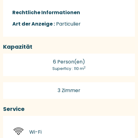
Rechtliche Informationen
Rechtliche Informationen
Art der Anzeige :
Particulier
Kapazität
6 Person(en)
2
Superficy : 110 m
3 Zimmer
Service
Wi-Fi