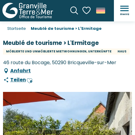
menü
Suche
Voir les favoris
Startseite
Meublé de tourisme > L'Ermitage
Meublé de tourisme > L'Ermitage
MÖBLIERTE UND UNMÖBLIERTE MIETWOHNUNGEN, UNTERKÜNFTE
HAUS
46 route du Bocage, 50290 Bricqueville-sur-Mer
Anfahrt
Teilen
Ajouter aux favoris