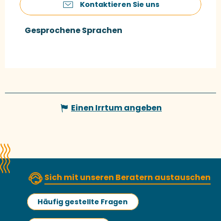
Kontaktieren Sie uns
Gesprochene Sprachen
Gesprochene Sprachen
Einen Irrtum angeben
Sich mit unseren Beratern austauschen
Häufig gestellte Fragen