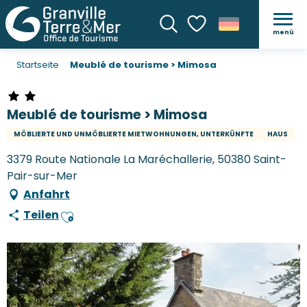
menü
Suche
Voir les favoris
Startseite
Meublé de tourisme > Mimosa
Meublé de tourisme > Mimosa
MÖBLIERTE UND UNMÖBLIERTE MIETWOHNUNGEN, UNTERKÜNFTE
HAUS
3379 Route Nationale La Maréchallerie, 50380 Saint-
Pair-sur-Mer
Anfahrt
Teilen
Ajouter aux favoris