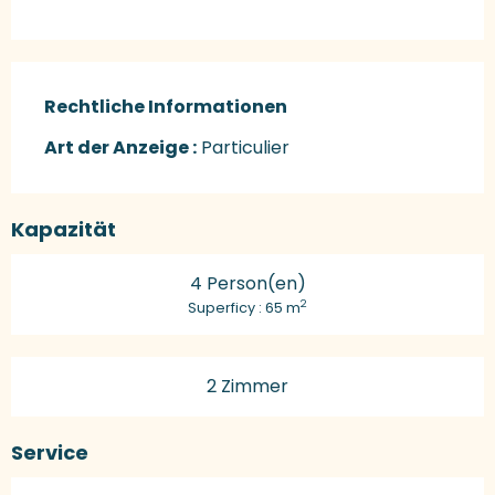
Rechtliche Informationen
Rechtliche Informationen
Art der Anzeige :
Particulier
Kapazität
4 Person(en)
2
Superficy : 65 m
2 Zimmer
Service