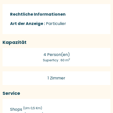
Rechtliche Informationen
Rechtliche Informationen
Art der Anzeige :
Particulier
Kapazität
4 Person(en)
2
Superficy : 60 m
1 Zimmer
Service
(Um 0,5 Km)
Shops