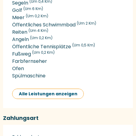
(Um 0,4 Km)
Segeln
(Um 6 Km)
Golf
(Um 0,2 Km)
Meer
(Um 2 Km)
Öffentliches Schwimmbad
(Um 4 Km)
Reiten
(Um 0,2 Km)
Angeln
(Um 0,5 Km)
Öffentliche Tennisplätze
(Um 0,2 Km)
Fußweg
Farbfernseher
Ofen
Spülmaschine
Alle Leistungen anzeigen
Zahlungsart