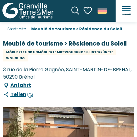
menü
Suche
Voir les favoris
Startseite
Meublé de tourisme > Résidence du Soleil
Meublé de tourisme > Résidence du Soleil
MÖBLIERTE UND UNMÖBLIERTE MIETWOHNUNGEN, UNTERKÜNFTE
WOHNUNG
3 rue de la Pierre Gagnée, SAINT-MARTIN-DE-BREHAL,
50290 Bréhal
Anfahrt
Teilen
Ajouter aux favoris