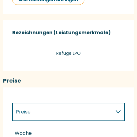
Leistungensmöglichkeiten
Bezeichnungen (Leistungsmerkmale)
Bezeichnungen (Leistungsmerkmale)
Refuge LPO
Preise
Preise
Preise 2027
Woche