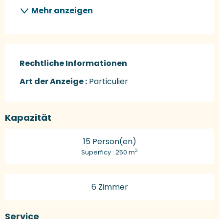
Mehr anzeigen
Rechtliche Informationen
Rechtliche Informationen
Art der Anzeige :
Particulier
Kapazität
15 Person(en)
2
Superficy : 250 m
6 Zimmer
Service