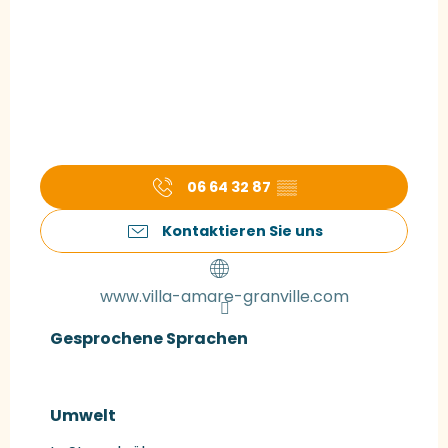
06 64 32 87
▒▒
Kontaktieren Sie uns
www.villa-amare-granville.com
Gesprochene Sprachen
Gesprochene Sprachen
Umwelt
Umwelt