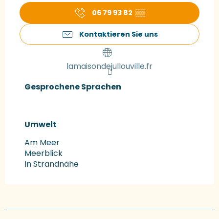
06 79 93 82
▒▒
Kontaktieren Sie uns
lamaisondejullouville.fr
Gesprochene Sprachen
Gesprochene Sprachen
Umwelt
Umwelt
Am Meer
Meerblick
In Strandnähe