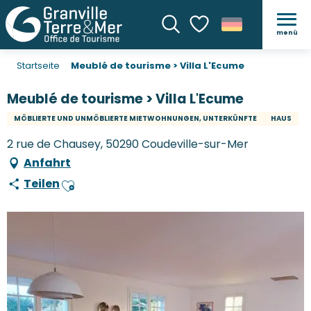
menü
Suche
Voir les favoris
Startseite
Meublé de tourisme > Villa L'Ecume
Meublé de tourisme > Villa L'Ecume
MÖBLIERTE UND UNMÖBLIERTE MIETWOHNUNGEN, UNTERKÜNFTE
HAUS
2 rue de Chausey, 50290 Coudeville-sur-Mer
Anfahrt
Teilen
Ajouter aux favoris