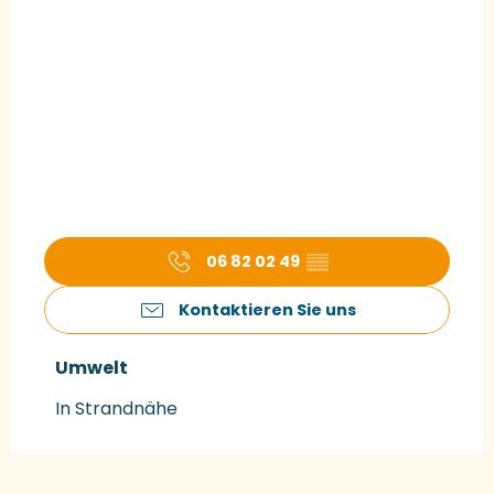
06 82 02 49
▒▒
Kontaktieren Sie uns
Umwelt
Umwelt
In Strandnähe